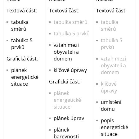
Textová část:
Textová část:
Textová část:
tabulka
tabulka směrů
tabulka
směrů
směrů
tabulka 5 prvků
tabulka 5
tabulka 5
vztah mezi
prvků
prvků
obyvateli a
Grafická část:
domem
vztah mezi
obyvateli a
plánek
klíčové úpravy
domem
energetické
Grafická část:
situace
klíčové
úpravy
plánek
energetické
umístění
situace
domu
plánek úprav
popis
energetické
plánek
situace
barevnosti