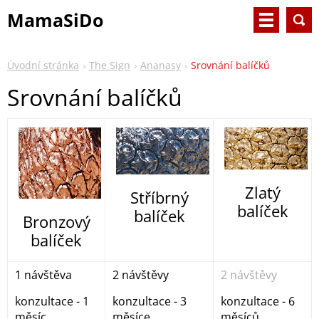
MamaSiDo
Úvodní stránka
The Sign
Ananasy
Srovnání balíčků
Srovnání balíčků
Zlatý
Stříbrný
balíček
balíček
Bronzový
balíček
1 návštěva
2 návštěvy
2 návštěvy
konzultace - 1
konzultace - 3
konzultace - 6
měsíc
měsíce
měsíců