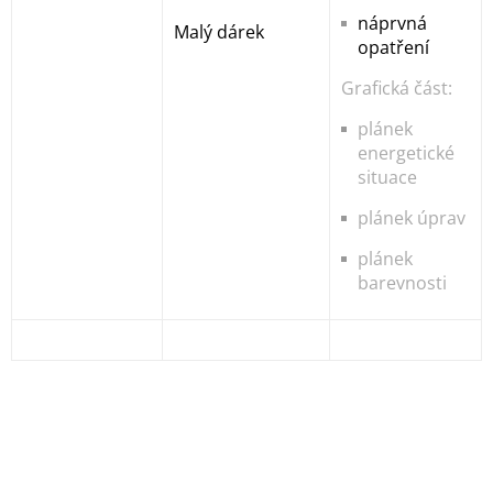
náprvná
Malý dárek
opatření
Grafická část:
plánek
energetické
situace
plánek úprav
plánek
barevnosti