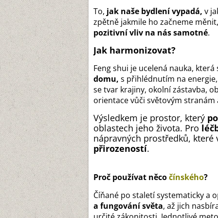
To,
jak naše bydlení vypadá,
v j
zpětně jakmile ho začneme měnit,
pozitivní vliv na nás samotné
.
Jak
harmonizovat
?
Feng shui je ucelená nauka, která 
domu,
s přihlédnutím na energie, 
se tvar krajiny, okolní zástavba,
orientace vůči světovým stranám a
Výsledkem je prostor, který
po
oblastech jeho života. Pro
léč
nápravných prostředků, které 
přirozeností
.
Proč používat něco
čínského
?
Číňané po staletí systematicky a
a fungování světa
, až jich nasbí
určité zákonitosti. Jednotlivé met