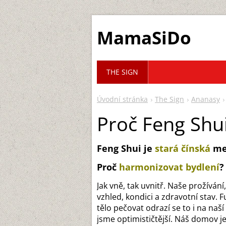
MamaSiDo
THE SIGN
Úvodní stránka
The Sign
Ananasy
Proč Feng Shu
Feng Shui je
stará čínská
me
Proč
harmonizovat bydlení
?
Jak vně, tak uvnitř. Naše prožívání
vzhled, kondici a zdravotní stav. 
tělo pečovat odrazí se to i na naš
jsme optimističtější. Náš domov je