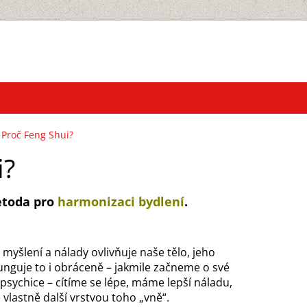
Proč Feng Shui?
i?
toda pro
harmonizaci bydlení
.
, myšlení a nálady ovlivňuje naše tělo, jeho
Funguje to i obráceně – jakmile začneme o své
í psychice – cítíme se lépe, máme lepší náladu,
 vlastně další vrstvou toho „vně“.