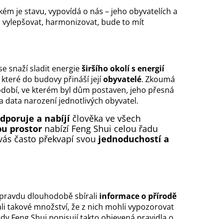
akém je stavu, vypovídá o nás – jeho obyvatelích a
 vylepšovat, harmonizovat, bude to mít
se snaží sladit energie
širšího okolí s energií
které do budovy přináší její
obyvatelé
. Zkoumá
 období, ve kterém byl dům postaven, jeho přesná
 data narození jednotlivých obyvatel.
dporuje a nabíjí
člověka ve všech
bu prostor
nabízí Feng Shui celou řadu
vás často překvapí svou
jednoduchostí a
 opravdu dlouhodobě sbírali
informace o přírodě
rali takové množství, že z nich mohli vypozorovat
ody Feng Shui popisují takto objevená pravidla o