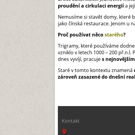
proudění a cirkulaci energií
a je
Nemusíme si stavět domy, které b
jako čínská restaurace. Jenom u n
Proč používat něco
starého
?
Trigramy, které používáme dodnes
vzniklo v letech 1000 – 200 př.n.l. 
dnes vyvíjí, pracuje
s nejnovějším
Staré v tomto kontextu znamená
zároveň zasazené do dnešní real
Kontakt