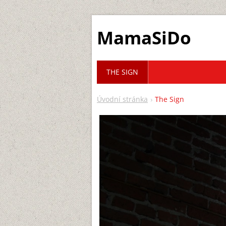
MamaSiDo
THE SIGN
Úvodní stránka
The Sign