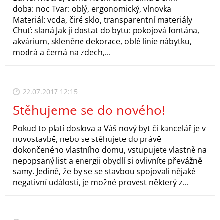
doba: noc Tvar: oblý, ergonomický, vlnovka
Materiál: voda, čiré sklo, transparentní materiály
Chuť: slaná Jak ji dostat do bytu: pokojová fontána,
akvárium, skleněné dekorace, oblé linie nábytku,
modrá a černá na zdech,...
22.07.2017 12:15
Stěhujeme se do nového!
Pokud to platí doslova a Váš nový byt či kancelář je v
novostavbě, nebo se stěhujete do právě
dokončeného vlastního domu, vstupujete vlastně na
nepopsaný list a energii obydlí si ovlivníte převážně
samy. Jedině, že by se se stavbou spojovali nějaké
negativní události, je možné provést některý z...