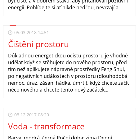
být čisté a v dobrém stavu, aby přitahovali pozitivní
energii. Pohlídejte si ať nikde nedřou, nevrzají a...
05.03.2018 14:51
Čištění prostoru
Důkladnou energetickou očistu prostoru je vhodné
udělat když se stěhujete do nového prostoru, před
tím než aplikujete nápravné prostředky Feng Shui,
po negativních událostech v prostoru (dlouhodobá
nemoc, úraz, zásaní hádka, úmrtí), když chcete začít
něco nového a chcete tento nový začátek...
03.12.2017 08:20
Voda - transformace
Barva: modrá, černá Roční doba: zima Denní