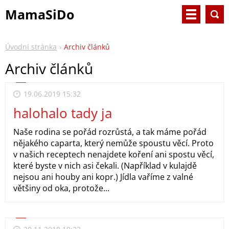
MamaSiDo
Úvodní stránka
Archiv článků
Archiv článků
19.06.2019 15:32
halohalo tady ja
Naše rodina se pořád rozrůstá, a tak máme pořád
nějakého caparta, který nemůže spoustu věcí. Proto
v našich receptech nenajdete koření ani spostu věcí,
které byste v nich asi čekali. (Například v kulajdě
nejsou ani houby ani kopr.) Jídla vaříme z valné
většiny od oka, protože...