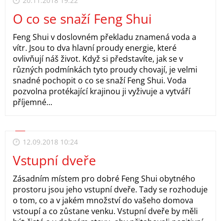
20.11.2018 19:22
O co se snaží Feng Shui
Feng Shui v doslovném překladu znamená voda a
vítr. Jsou to dva hlavní proudy energie, které
ovlivňují náš život. Když si představíte, jak se v
různých podmínkách tyto proudy chovají, je velmi
snadné pochopit o co se snaží Feng Shui. Voda
pozvolna protékající krajinou ji vyživuje a vytváří
příjemné...
12.09.2018 10:24
Vstupní dveře
Zásadním místem pro dobré Feng Shui obytného
prostoru jsou jeho vstupní dveře. Tady se rozhoduje
o tom, co a v jakém množství do vašeho domova
vstoupí a co zůstane venku. Vstupní dveře by měli