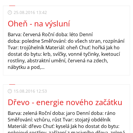
25.08.2016 13:42
Oheň - na výsluní
Barva: červená Roční doba: léto Denní
doba: poledne Směřování: do všech stran, rozpínání
Tvar: trojůhelník Materiál: oheň Chuť: hořká Jak ho
dostat do bytu: krb, svíčky, vonné tyčinky, kvetoucí
rostliny, abstraktní umění, červená na zdech,
nábytku a pod,...
15.08.2016 12:53
Dřevo - energie nového začátku
Barva: zelená Roční doba: jaro Denní doba: ráno
Směřování: vzhůru, růst Tvar: stojatý obdélník
Materiál: dřevo Chuť: kyselá Jak ho dostat do bytu:
pokojové rostliny, zařízení z masivního dřeva, zelená