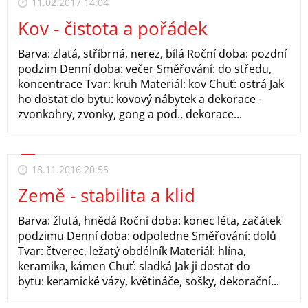
11.02.2017 14:04
Kov - čistota a pořádek
Barva: zlatá, stříbrná, nerez, bílá Roční doba: pozdní
podzim Denní doba: večer Směřování: do středu,
koncentrace Tvar: kruh Materiál: kov Chuť: ostrá Jak
ho dostat do bytu: kovový nábytek a dekorace -
zvonkohry, zvonky, gong a pod., dekorace...
18.11.2016 20:55
Země - stabilita a klid
Barva: žlutá, hnědá Roční doba: konec léta, začátek
podzimu Denní doba: odpoledne Směřování: dolů
Tvar: čtverec, ležatý obdélník Materiál: hlína,
keramika, kámen Chuť: sladká Jak ji dostat do
bytu: keramické vázy, květináče, sošky, dekorační...