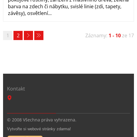
barva na zdech či nábytku, svislé linie (zdi, tapety,
závěsy), osvětlení...
1
2
Záznamy:
1 - 10
ze 17
Kontakt
© 2008 Všechna práva vyhrazena.
Vytvořte si webové stránky zdarma!